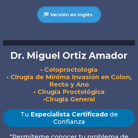
Versión en Inglés
Dr. Miguel Ortiz Amador
• Coloproctología
• Cirugía de Mínima Invasión en Colon,
Recto y Ano
• Cirugía Proctológica
•Cirugía General
Tu
Especialista Certificado
de
Confianza
“Permíteme conocer tu problema de