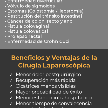
• Enfermedad diverticular
• Vólvulo de sigmoides
• Estomas (Colostomía / ileostomía)
• Restitución del tránsito intestinal
• Cáncer de colon, recto y ano
• Fistula colovaginal
• Fistula colovesical
• Prolapso rectal
• Enfermedad de Crohn Cuci
Beneficios y Ventajas de la
Cirugía Laparoscópica
Menor dolor postquirúrgico
Recuperación más rápida
Cicatrices menos visibles
​Mayor probabilidad de éxito
​Menor estancia intrahospitalaria
​Menor tiempo de convalecencia